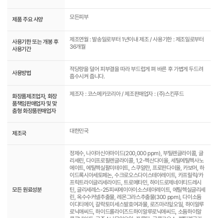
모든피부
제품 주요 사양
제조연월 : 발송일로부터 1년이내 제조 / 사용기한 : 제조일로부터
사용기한 또는 개봉 후
36개월
사용기간
적당량을 덜어 피부결을 따라 부드럽게 펴 바른 후 가볍게 두드려
사용방법
흡수시켜 줍니다.
제조자 : 코스메카코리아 / 제조판매업자 : (주)스킨푸드
화장품제조업자, 화장
품책임판매업자 및 맞
춤형 화장품판매업자
대한민국
제조국
정제수, 나이아신아마이드(200,000 ppm), 부틸렌글라이콜, 글
리세린, 다이프로필렌글라이콜, 1,2-헥산다이올, 세틸에틸헥사노
에이트, 에틸헥실팔미테이트, 스쿠알란, 프로판다이올, 카보머, 하
이드록시아세토페논, 수크로오스다이스테아레이트, 카프릴릭/카
프릭트라이글리세라이드, 트로메타민, 하이드로제네이티드레시
모든 원료성분
틴, 글리세레스-25피씨에이아이소스테아레이트, 에틸헥실글리세
린, 옥수수커넬추출물, 레몬그라스추출물(300 ppm), 다이소듐
이디티에이, 갈락토미세스발효여과물, 로즈마리잎오일, 하이알루
로닉애씨드, 하이드롤라이즈드하이알루로닉애씨드, 소듐하이알