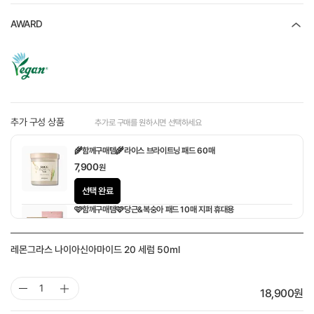
AWARD
추가 구성 상품
추가로 구매를 원하시면 선택하세요
🌾함께구매템🌾라이스 브라이트닝 패드 60매
7,900
원
선택 완료
🩷함께구매템🩷당근&복숭아 패드 10매 지퍼 휴대용
1,900
원
레몬그라스 나이아신아마이드 20 세럼 50ml
18,900
원