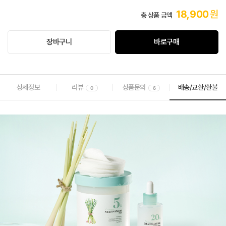
18,900
원
총 상품 금액
장바구니
바로구매
상세정보
리뷰
상품문의
배송/교환/환불
0
6