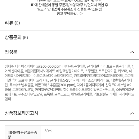
재판매 목적으로 구매하는 것으로 확인 될 경우,
ID에 관계없이 동일 주문자/수령자/주소/연락처 확인 후
별도의 안내없이 주문취소가 진행될 수 있는 점
참고 부탁드립니다
리뷰 (
)
0
상품문의
(6)
전성분
정제수, 나이아신아마이드(200,000 ppm), 부틸렌글라이콜, 글리세린, 다이프로필렌글라이콜, 1,
2-헥산다이올, 세틸에틸헥사노에이트, 에틸헥실팔미테이트, 스쿠알란, 프로판다이올, 카보머, 하
이드록시아세토페논, 수크로오스다이스테아레이트, 카프릴릭/카프릭트라이글리세라이드, 트로메
타민, 하이드로제네이티드레시틴, 글리세레스-25피씨에이아이소스테아레이트, 에틸헥실글리세
린, 옥수수커넬추출물, 레몬그라스추출물(300 ppm), 다이소듐이디티에이, 갈락토미세스발효여
과물, 로즈마리잎오일, 하이알루로닉애씨드, 하이드롤라이즈드하이알루로닉애씨드, 소듐하이알루
로네이트, 구주소나무잎오일, 프룩탄, 글루코오스, 펜틸렌글라이콜, 카프릴릴글라이콜, 세라마이드
엔피
상품정보제공고시
50ml
내용물의 용량 또는 중
량