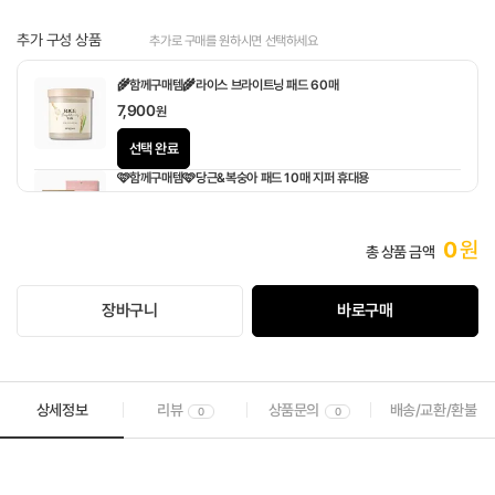
추가 구성 상품
추가로 구매를 원하시면 선택하세요
🌾함께구매템🌾라이스 브라이트닝 패드 60매
7,900
원
선택 완료
🩷함께구매템🩷당근&복숭아 패드 10매 지퍼 휴대용
1,900
원
0
원
총 상품 금액
장바구니
바로구매
상세정보
리뷰
상품문의
배송/교환/환불
0
0