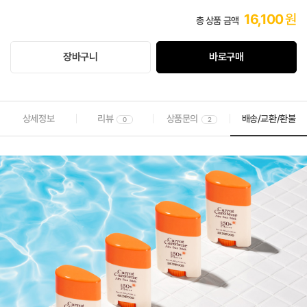
16,100
원
총 상품 금액
장바구니
바로구매
상세정보
리뷰
상품문의
배송/교환/환불
0
2