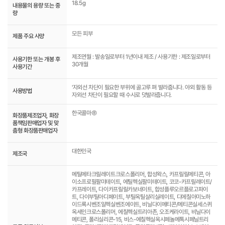
18.5g
내용물의 용량 또는 중
량
모든 피부
제품 주요 사양
제조연월 : 발송일로부터 1년이내 제조 / 사용기한 : 제조일로부터
사용기한 또는 개봉 후
30개월
사용기간
'자외선 차단이 필요한 부위에 골고루 펴 발라줍니다. 야외 활동 등
사용방법
자외선 차단이 필요할 때 수시로 덧발라줍니다.
한국콜마㈜
화장품제조업자, 화장
품책임판매업자 및 맞
춤형 화장품판매업자
대한민국
제조국
메틸메타크릴레이트크로스폴리머, 합성왁스, 카프릴릴메티콘, 아
이소프로필팔미테이트, 에틸헥실팔미테이트, 코코-카프릴레이트/
카프레이트, 다이카프릴릴카보네이트, 합성플루오르플로고파이
트, 다이부틸아디페이트, 부틸옥틸살리실레이트, 디에칠아미노하
이드록시벤조일헥실벤조에이트, 비닐다이메티콘/메티콘실세스퀴
옥세인크로스폴리머, 에칠헥실트리아존, 오조케라이트, 비닐다이
메티콘, 폴리실리콘-15, 비스-에칠헥실옥시페놀메톡시페닐트리