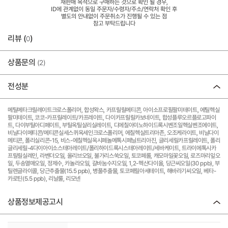
재판매 목적으로 구매하는 것으로 확인 될 경우,
ID에 관계없이 동일 주문자/수령자/주소/연락처 확인 후
별도의 안내없이 주문취소가 진행될 수 있는 점
참고 부탁드립니다
리뷰 (
)
0
상품문의
(2)
전성분
메틸메타크릴레이트크로스폴리머, 합성왁스, 카프릴릴메티콘, 아이소프로필팔미테이트, 에틸헥실
팔미테이트, 코코-카프릴레이트/카프레이트, 다이카프릴릴카보네이트, 합성플루오르플로고파이
트, 다이부틸아디페이트, 부틸옥틸살리실레이트, 디에칠아미노하이드록시벤조일헥실벤조에이트,
비닐다이메티콘/메티콘실세스퀴옥세인크로스폴리머, 에칠헥실트리아존, 오조케라이트, 비닐다이
메티콘, 폴리실리콘-15, 비스-에칠헥실옥시페놀메톡시페닐트리아진, 글리세릴카프릴레이트, 폴리
글리세릴-4다이아이소스테아레이트/폴리하이드록시스테아레이트/세바케이트, 트라이에톡시카
프릴릴실레인, 라벤더오일, 올리브오일, 불가리스쑥오일, 토코페롤, 캐모마일꽃오일, 로즈마리잎오
일, 두송열매오일, 정제수, 카놀라오일, 갈바눔수지오일, 1,2-헥산다이올, 당근씨오일(30 ppb), 부
틸렌글라이콜, 당근추출물(15.5 ppb), 병풀추출물, 토코페릴아세테이트, 해바라기씨오일, 베타-
카로틴(5.5 ppb), 리날룰, 리모넨
상품정보제공고시