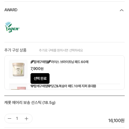
AWARD
추가 구성 상품
추가로 구매를 원하시면 선택하세요
🌾함께구매템🌾라이스 브라이트닝 패드 60매
7,900
원
선택 완료
🩷함께구매템🩷당근&복숭아 패드 10매 지퍼 휴대용
1,900
원
캐롯 에어리 보송 선스틱 (18.5g)
16,100
원