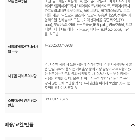
모든 원료성분
아진, 글리세릴카프릴레이트, 폴리글리세릴-4다이아이소스테아
레이트/폴리하이드록시스테아레이트/세바케이트, 트라이에톡시
카프릴릴실레인, 라벤더오일, 올리브오일, 불가리스쑥오일, 토코
페롤, 캐모마일꽃오일, 로즈마리잎오일, 두송열매오일, 정제수, 카
놀라오일, 갈바눔수지오일, 1,2-헥산다이올, 당근씨오일(30
ppb), 부틸렌글라이콜, 당근추출물(15.5 ppb), 병풀추출물, 토코
페릴아세테이트, 해바라기씨오일, 베타-카로틴(5.5 ppb), 리날
룰, 리모넨
유 202500716908
식품의약품안전처심사
필 문구
가. 화장품 사용 시 또는 사용 후 직사광선에 의하여 사용부위가 붉
은 반점, 부어오름 또는 가려움증 등의 이상 증상이나 부작용이 있
는 경우에는 전문의 등과 상담할 것 나. 상처가 있는 부위 등에는
사용할 때의 주의사항
사용을 자제할 것 다. 보관 및 취급 시 주의사항 1) 어린이의 손이
닿지 않는 곳에 보관할 것 2) 직사광선을 피해서 보관할 것 라. 눈
주위를 피하여 사용할 것
080-012-7878
소비자상담 관련 전화
번호
배송/교환/반품