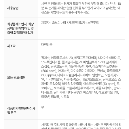
세안 후 양볼 또는 광채가 필요한 부위에 부착해 줍니다. 약 5~10
사용방법
분 후 눈가를 제외한 얼굴 전체를 부드럽게 닦아내고 남아있는 에
센스는 가볍게 두드려 흡수시켜 주세요.
제조자 : ㈜노디너리 / 제조판매업자 : 스킨푸드
화장품제조업자, 화장
품책임판매업자 및 맞
춤형 화장품판매업자
대한민국
제조국
정제수, 메틸글루세스-20, 메틸프로판다이올, 나이아신아마이드,
1,2-헥산다이올, 폴리글리세린-3, 메틸글루세스-10, 글리세레
스-26, 글루코노락톤, 에틸헥실글리세린, 아스파라거스추출물
(500 ppm), 아데노신, 다이소듐이디티에이, 판테놀, 글루타티온
(100 ppm), 다이포타슘글리시리제이트, 알란토인, 오렌지꽃오
모든 원료성분
일, 리씨열매오일, 자몽껍질오일, 베르가모트오일, 글루코오스, 스
피어민트잎오일, 바추잎잎추출물, 아스코빅애씨드(10 ppm), 트
로메타민, 토코페롤, 소듐하이알루로네이트, 페룰릭애씨드, 알파-
비사보롤, 글리세린, 베타-글루칸, 헤스페리딘, 에르고티오네인,
리모넨, 리날룰, 시트랄
무
식품의약품안전처심사
필 문구
사용할 때 주의사항 1) 화장품 사용 시 또는 사용 후 직사광선에 의