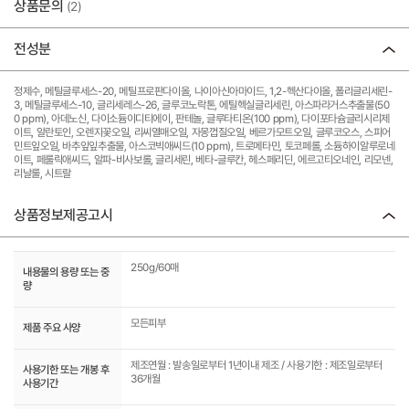
상품문의
(2)
전성분
정제수, 메틸글루세스-20, 메틸프로판다이올, 나이아신아마이드, 1,2-헥산다이올, 폴리글리세린-
3, 메틸글루세스-10, 글리세레스-26, 글루코노락톤, 에틸헥실글리세린, 아스파라거스추출물(50
0 ppm), 아데노신, 다이소듐이디티에이, 판테놀, 글루타티온(100 ppm), 다이포타슘글리시리제
이트, 알란토인, 오렌지꽃오일, 리씨열매오일, 자몽껍질오일, 베르가모트오일, 글루코오스, 스피어
민트잎오일, 바추잎잎추출물, 아스코빅애씨드(10 ppm), 트로메타민, 토코페롤, 소듐하이알루로네
이트, 페룰릭애씨드, 알파-비사보롤, 글리세린, 베타-글루칸, 헤스페리딘, 에르고티오네인, 리모넨,
리날룰, 시트랄
상품정보제공고시
250g/60매
내용물의 용량 또는 중
량
모든피부
제품 주요 사양
제조연월 : 발송일로부터 1년이내 제조 / 사용기한 : 제조일로부터
사용기한 또는 개봉 후
36개월
사용기간