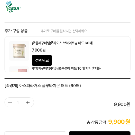
추가 구성 상품
추가로 구매를 원하시면 선택하세요
🌾함께구매템🌾라이스 브라이트닝 패드 60매
7,900
원
선택 완료
🩷함께구매템🩷당근&복숭아 패드 10매 지퍼 휴대용
1,900
원
[속광채] 아스파라거스 글루타치온 패드 (60매)
9,900
원
9,900
원
총 상품 금액