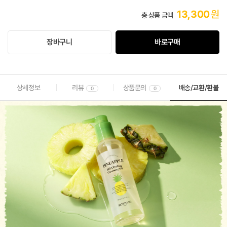
13,300
원
총 상품 금액
장바구니
바로구매
상세정보
리뷰
상품문의
배송/교환/환불
0
0