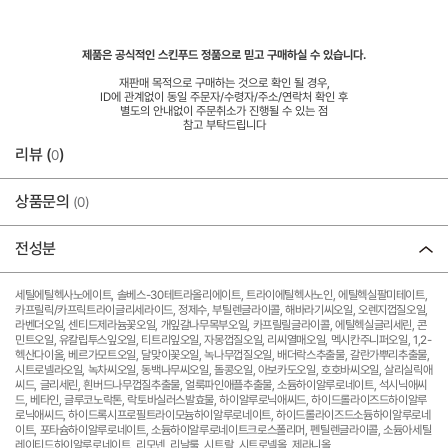
제품은 공식적인 스킨푸드 정품으로 믿고 구매하실 수 있습니다.
재판매 목적으로 구매하는 것으로 확인 될 경우,
ID에 관계없이 동일 주문자/수령자/주소/연락처 확인 후
별도의 안내없이 주문취소가 진행될 수 있는 점
참고 부탁드립니다
리뷰 (
)
0
상품문의
(0)
전성분
세틸에틸헥사노에이트, 솔베스-30테트라올리에이트, 트라이에틸헥사노인, 에틸헥실팔미테이트,
카프릴릭/카프릭트라이글리세라이드, 정제수, 부틸렌글라이콜, 해바라기씨오일, 오렌지껍질오일,
라벤더오일, 센티드제라늄꽃오일, 개잎갈나무목부오일, 카프릴릴글라이콜, 에틸헥실글리세린, 콘
민트오일, 유칼립투스잎오일, 티트리잎오일, 자몽껍질오일, 리씨열매오일, 멕시칸주니퍼오일, 1,2-
헥산다이올, 베르가모트오일, 달맞이꽃오일, 녹나무껍질오일, 배더락스추출물, 갈란가뿌리추출물,
시트로넬라오일, 녹차씨오일, 동백나무씨오일, 돌콩오일, 아보카도오일, 호호바씨오일, 살리실릭애
씨드, 글리세린, 흰버드나무껍질추출물, 얼룩파인애플추출물, 소듐하이알루로네이트, 석시닉애씨
드, 베타인, 글루코노락톤, 락토바실러스발효물, 하이알루로닉애씨드, 하이드롤라이즈드하이알루
로닉애씨드, 하이드록시프로필트라이모늄하이알루로네이트, 하이드롤라이즈드소듐하이알루로네
이트, 포타슘하이알루로네이트, 소듐하이알루로네이트크로스폴리머, 펜틸렌글라이콜, 소듐아세틸
레이티드하이알루로네이트, 리모넨, 리날룰, 시트랄, 시트로넬올, 제라니올