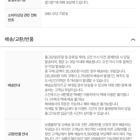
품질보증기준
결기준”에 의해 보상해 드립니다.
080-012-7878
소비자상담 관련 전화
번호
배송/교환/반품
출고당일(주말 및 공휴일 제외) 오전 11시 이전 결제완료 시 당일
발송되며, 평균 2~3일 이내에 배송됩니다. 오전 11시 이후 결제건
은 익일 발송됩니다.
총 구매 금액이 20,000원 이상인 경우 배송비는 무료입니다.
(20,000원 이하 구매시 2,750원의 배송비 발생) 단, 제주도 및
도서산간지역은 추가비용이 발생할 수 있습니다.
배송안내
배송요청지가 군 부대일 경우 반송될 수 있으며 이에 대한 왕복 배
송비는 고객님 부담이십니다.
스킨푸드는 대한통운 택배만 이용하며 타 택배 이용은 불가합니
다. (우체국 택배 배송 불가능)
해외에서의 주문은 가능하나 해외 배송은 불가능합니다.
빅세일 및 멤버십데이 등 이벤트 기간의 경우 물류량에 따라 당일
출고가능한 입금기준 시간이 상이할 수 있습니다.
상품불량 및 오배송 등으로 인한 교환/반품 신청의 경우 배송비는
무료입니다. 하지만 고객님의 개인적인 사정에 의한 교환/반품 신
교환/반품 안내
청은 고객님께서 왕복 배송비 5,500원을 부담해주셔야 처리 가능
합니다. (단, 상품이 훼손되지 않은 상태에서만 가능하며 받으셨던