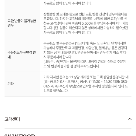
사은품도 함께 반납해 주셔야 합니다.)
상품불량 및 오배송 등으로 인한 교환/반품 신청의 경우 배송비는
무료입니다. 하지만 고객님의 개인적인 사정에 의한 교환/반품 신
교환/반품이 불가능한
청은 고객님께서 왕복 배송비 5,500원을 부담해주셔야 처리 가능
경우
합니다. (단, 상품이 훼손되지 않은 상태에서만 가능하며 받으셨던
사은품도 함께 반납해 주셔야 합니다.)
주문취소 및 주문변경은 [입금대기] 혹은 [입금확인] 단계에서만
가능하나 주문완료 후 제품변경, 수량변경, 결제방법 등은 변경되
주문취소/주문변경 안
지 않는 점 안내 드립니다. 변경을 원하시는 경우 전체 취소 후 다
내
시 주문하셔야 합니다.
[배송준비중]단계는 물류센터에서 포장이 완료된 상태로 주문취
소 및 변경이 불가한 점 양해 부탁 드립니다.
기타 자세한 문의는 1:1 상담 게시판 또는 고객 상담실 운영시간 내
(월~금 오전 9시~오후5시, 점심시간 11:30 ~ 12:30 제외) 080-
기타
012-7878(수신자 부담)으로 연락을 주시면 정성을 다해 안내 드
리도록 하겠습니다.
고객센터