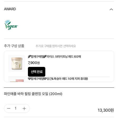
AWARD
추가 구성 상품
추가로 구매를 원하시면 선택하세요
🌾함께구매템🌾라이스 브라이트닝 패드 60매
7,900
원
선택 완료
🩷함께구매템🩷당근&복숭아 패드 10매 지퍼 휴대용
1,900
원
파인애플 바하 필링 클렌징 오일 (200ml)
13,300
원