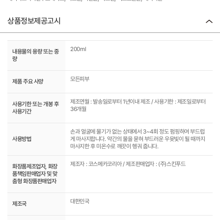
상품정보제공고시
200ml
내용물의 용량 또는 중
량
모든피부
제품 주요 사양
제조연월 : 발송일로부터 1년이내 제조 / 사용기한 : 제조일로부터
사용기한 또는 개봉 후
36개월
사용기간
손과 얼굴에 물기가 없는 상태에서 3~4회 정도 펌핑하여 부드럽
사용방법
게 마사지합니다. 약간의 물을 묻혀 부드러운 우윳빛이 될 때까지
마사지한 후 미온수로 깨끗이 헹궈 줍니다.
제조자 : 코스메카코리아 / 제조판매업자 : (주)스킨푸드
화장품제조업자, 화장
품책임판매업자 및 맞
춤형 화장품판매업자
대한민국
제조국