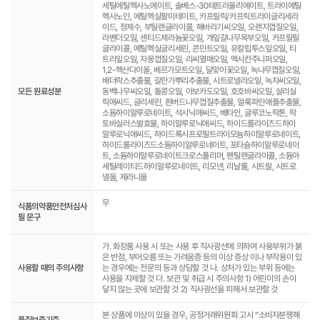
세틸에틸헥사노에이트, 솔베스-30테트라올리에이트, 트라이에틸
헥사노인, 에틸헥실팔미테이트, 카프릴릭/카프릭트라이글리세라
이드, 정제수, 부틸렌글라이콜, 해바라기씨오일, 오렌지껍질오일,
라벤더오일, 센티드제라늄꽃오일, 개잎갈나무목부오일, 카프릴릴
글라이콜, 에틸헥실글리세린, 콘민트오일, 유칼립투스잎오일, 티
트리잎오일, 자몽껍질오일, 리씨열매오일, 멕시칸주니퍼오일,
1,2-헥산다이올, 베르가모트오일, 달맞이꽃오일, 녹나무껍질오일,
배더락스추출물, 갈란가뿌리추출물, 시트로넬라오일, 녹차씨오일,
모든 원료성분
동백나무씨오일, 돌콩오일, 아보카도오일, 호호바씨오일, 살리실
릭애씨드, 글리세린, 흰버드나무껍질추출물, 얼룩파인애플추출물,
소듐하이알루로네이트, 석시닉애씨드, 베타인, 글루코노락톤, 락
토바실러스발효물, 하이알루로닉애씨드, 하이드롤라이즈드하이
알루로닉애씨드, 하이드록시프로필트라이모늄하이알루로네이트,
하이드롤라이즈드소듐하이알루로네이트, 포타슘하이알루로네이
트, 소듐하이알루로네이트크로스폴리머, 펜틸렌글라이콜, 소듐아
세틸레이티드하이알루로네이트, 리모넨, 리날룰, 시트랄, 시트로
넬올, 제라니올
무
식품의약품안전처심사
필 문구
가. 화장품 사용 시 또는 사용 후 직사광선에 의하여 사용부위가 붉
은 반점, 부어오름 또는 가려움증 등의 이상 증상 이나 부작용이 있
사용할 때의 주의사항
는 경우에는 전문의 등과 상담할 것 나. 상처가 있는 부위 등에는
사용을 자제할 것 다. 보관 및 취급 시 주의사항 1) 어린이의 손이
닿지 않는 곳에 보관할 것 2) 직사광선을 피해서 보관할 것
본 상품에 이상이 있을 경우, 공정거래위원회 고시 “소비자분쟁해