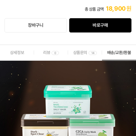
18,900
원
총 상품 금액
장바구니
바로구매
상세정보
리뷰
상품문의
배송/교환/환불
0
14