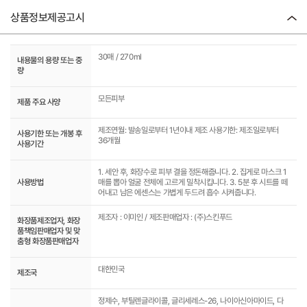
상품정보제공고시
30매 / 270ml
내용물의 용량 또는 중
량
모든피부
제품 주요 사양
제조연월: 발송일로부터 1년이내 제조 사용기한: 제조일로부터
사용기한 또는 개봉 후
36개월
사용기간
1. 세안 후, 화장수로 피부 결을 정돈해줍니다. 2. 집게로 마스크 1
사용방법
매를 뽑아 얼굴 전체에 고르게 밀착시킵니다. 3. 5분 후 시트를 떼
어내고 남은 에센스는 가볍게 두드려 흡수 시켜줍니다.
제조자 : 이미인 / 제조판매업자 : (주)스킨푸드
화장품제조업자, 화장
품책임판매업자 및 맞
춤형 화장품판매업자
대한민국
제조국
정제수, 부틸렌글라이콜, 글리세레스-26, 나이아신아마이드, 다