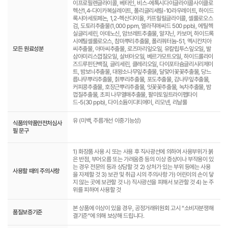
이프로필렌글라이콜, 베타인, 비스-에톡시다이글라이콜사이클로
헥산1,4-다이카복실레이트, 폴리글리세릴-10라우레이트, 하이드
록시아세토페논, 1,2-헥산다이올, 카프릴릴글라이콜, 셀룰로오스
검, 도토리추출물(1,000 ppm, 엘라직애씨드 500 ppb), 에틸헥
실글리세린, 아데노신, 암브레트추출물, 알지닌, 카보머, 하이드록
시에틸셀룰로오스, 참마뿌리추출물, 폴리쿼터늄-51, 멕시칸치아
모든 원료성분
씨추출물, 아마씨추출물, 로즈마리잎오일, 유칼립투스잎오일, 발
삼아미리스껍질오일, 살비아오일, 베르가모트오일, 하이드롤라이
즈드루핀단백질, 글리세린, 클레리오일, 다이포타슘글리시리제이
트, 밤보늬추출물, 대왕소나무잎추출물, 달맞이꽃꽃추출물, 당느
릅나무뿌리추출물, 칡뿌리추출물, 포도추출물, 감나무잎추출물,
커피콩추출물, 호장근뿌리추출물, 잇꽃꽃추출물, 녹차추출물, 밤
껍질추출물, 초피 나무열매추출물, 팔미토일트라이펩타이
드-5(30 ppb), 다이소듐이디티에이, 리모넨, 리날룰
유 (미백, 주름개선 이중기능성)
식품의약품안전처심사
필 문구
1) 화장품 사용 시 또는 사용 후 직사광선에 의하여 사용부위가 붉
은 반점, 부어오름 또는 가려움증 등의 이상 증상이나 부작용이 있
는 경우 전문의 등과 상담할 것 2) 상처가 있는 부위 등에는 사용
사용할 때의 주의사항
을 자제할 것 3) 보관 및 취급 시의 주의사항 가) 어린이의 손이 닿
지 않는 곳에 보관할 것 나) 직사광선을 피해서 보관할 것 4) 눈 주
위를 피하여 사용할 것
본 상품에 이상이 있을 경우, 공정거래위원회 고시 “소비자분쟁해
품질보증기준
결기준”에 의해 보상해 드립니다.