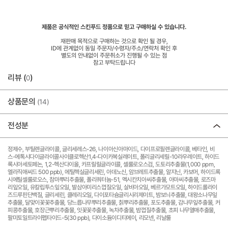
제품은 공식적인 스킨푸드 정품으로 믿고 구매하실 수 있습니다.
재판매 목적으로 구매하는 것으로 확인 될 경우,
ID에 관계없이 동일 주문자/수령자/주소/연락처 확인 후
별도의 안내없이 주문취소가 진행될 수 있는 점
참고 부탁드립니다
리뷰 (
)
0
상품문의
(14)
전성분
정제수, 부틸렌글라이콜, 글리세레스-26, 나이아신아마이드, 다이프로필렌글라이콜, 베타인, 비
스-에톡시다이글라이콜사이클로헥산1,4-다이카복실레이트, 폴리글리세릴-10라우레이트, 하이드
록시아세토페논, 1,2-헥산다이올, 카프릴릴글라이콜, 셀룰로오스검, 도토리추출물(1,000 ppm,
엘라직애씨드 500 ppb), 에틸헥실글리세린, 아데노신, 암브레트추출물, 알지닌, 카보머, 하이드록
시에틸셀룰로오스, 참마뿌리추출물, 폴리쿼터늄-51, 멕시칸치아씨추출물, 아마씨추출물, 로즈마
리잎오일, 유칼립투스잎오일, 발삼아미리스껍질오일, 살비아오일, 베르가모트오일, 하이드롤라이
즈드루핀단백질, 글리세린, 클레리오일, 다이포타슘글리시리제이트, 밤보늬추출물, 대왕소나무잎
추출물, 달맞이꽃꽃추출물, 당느릅나무뿌리추출물, 칡뿌리추출물, 포도추출물, 감나무잎추출물, 커
피콩추출물, 호장근뿌리추출물, 잇꽃꽃추출물, 녹차추출물, 밤껍질추출물, 초피 나무열매추출물,
팔미토일트라이펩타이드-5(30 ppb), 다이소듐이디티에이, 리모넨, 리날룰