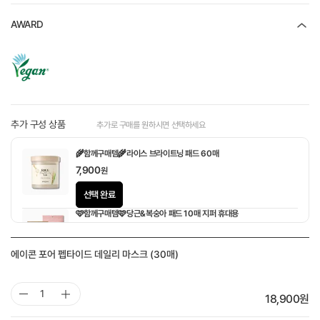
AWARD
추가 구성 상품
추가로 구매를 원하시면 선택하세요
🌾함께구매템🌾라이스 브라이트닝 패드 60매
7,900
원
선택 완료
🩷함께구매템🩷당근&복숭아 패드 10매 지퍼 휴대용
1,900
원
에이콘 포어 펩타이드 데일리 마스크 (30매)
18,900
원