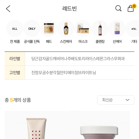
0
레드빈
ALL
ONLY
etc.
전 제품
공식몰 단독
패드
스킨케어
마스크
클렌징
선케어
기타
라인별
당근
감자
골드캐비어
나주배
도토리
라이스
레몬그라스
무화과
고민별
진정
모공
수분
각질
안티에이징
브라이트닝
총
5
개의 상품