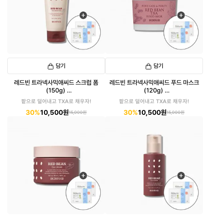
담기
담기
레드빈 트라넥사믹애씨드 스크럽 폼
레드빈 트라넥사믹애씨드 푸드 마스크
(150g)
(120g)
(패드 6매입 증정)
(패드 6매입 증정)
팥으로 덜어내고 TXA로 채우자!
팥으로 덜어내고 TXA로 채우자!
30%
10,500원
30%
10,500원
15,000원
15,000원