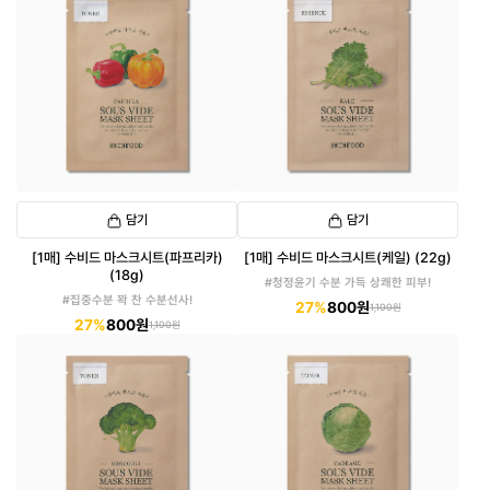
담기
담기
[1매] 수비드 마스크시트(파프리카)
[1매] 수비드 마스크시트(케일) (22g)
(18g)
#청정윤기 수분 가득 상쾌한 피부!
#집중수분 꽉 찬 수분선사!
27%
800원
1,100원
27%
800원
1,100원