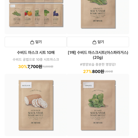
담기
담기
수비드 마스크 시트 10매
[1매] 수비드 마스크시트(아스파라거스)
(20g)
수비드 공법으로 10종 시트마스크
#영양보습 충분한 영양감!
30%
7,700원
11,000원
27%
800원
1,100원