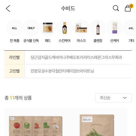
0
수비드
ALL
ONLY
etc.
전 제품
공식몰 단독
패드
스킨케어
마스크
클렌징
선케어
기타
라인별
당근
감자
골드캐비어
나주배
도토리
라이스
레몬그라스
무화과
고민별
진정
모공
수분
각질
안티에이징
브라이트닝
총
11
개의 상품