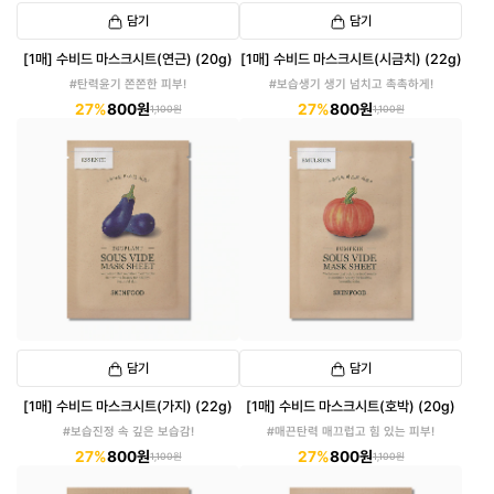
담기
담기
[1매] 수비드 마스크시트(연근) (20g)
[1매] 수비드 마스크시트(시금치) (22g)
#탄력윤기 쫀쫀한 피부!
#보습생기 생기 넘치고 촉촉하게!
27%
800원
27%
800원
1,100원
1,100원
담기
담기
[1매] 수비드 마스크시트(가지) (22g)
[1매] 수비드 마스크시트(호박) (20g)
#보습진정 속 깊은 보습감!
#매끈탄력 매끄럽고 힘 있는 피부!
27%
800원
27%
800원
1,100원
1,100원