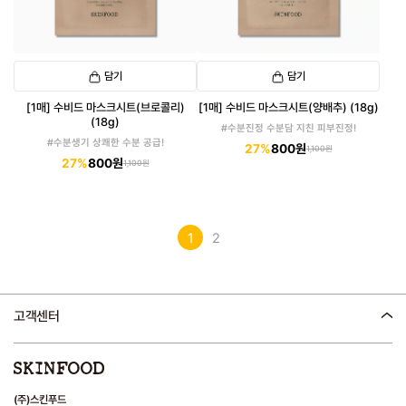
담기
담기
[1매] 수비드 마스크시트(브로콜리)
[1매] 수비드 마스크시트(양배추) (18g)
(18g)
#수분진정 수분담 지친 피부진정!
#수분생기 상쾌한 수분 공급!
27%
800원
1,100원
27%
800원
1,100원
1
2
고객센터
(주)스킨푸드