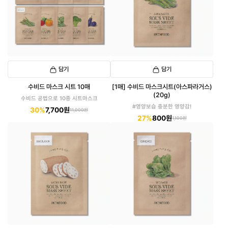
담기
담기
수비드 마스크 시트 10매
[1매] 수비드 마스크시트(아스파라거스)
(20g)
수비드 공법으로 10종 시트마스크
#영양보습 충분한 영양감!
30%
7,700원
11,000원
27%
800원
1,100원