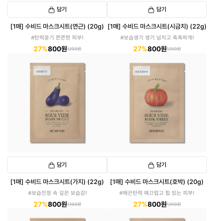
담기
담기
[1매] 수비드 마스크시트(연근) (20g)
[1매] 수비드 마스크시트(시금치) (22g)
#탄력윤기 쫀쫀한 피부!
#보습생기 생기 넘치고 촉촉하게!
27%
800원
27%
800원
1,100원
1,100원
담기
담기
[1매] 수비드 마스크시트(가지) (22g)
[1매] 수비드 마스크시트(호박) (20g)
#보습진정 속 깊은 보습감!
#매끈탄력 매끄럽고 힘 있는 피부!
27%
800원
27%
800원
1,100원
1,100원