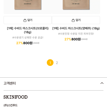
담기
담기
[1매] 수비드 마스크시트(브로콜리)
[1매] 수비드 마스크시트(양배추) (18g)
(18g)
#수분진정 수분담 지친 피부진정!
#수분생기 상쾌한 수분 공급!
27%
800원
1,100원
27%
800원
1,100원
1
2
고객센터
(주)스킨푸드