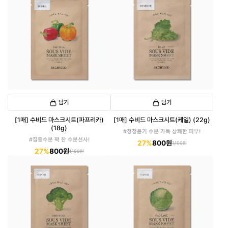
담기
담기
[1매] 수비드 마스크시트(파프리카)
[1매] 수비드 마스크시트(케일) (22g)
(18g)
#청정윤기 수분 가득 상쾌한 피부!
#집중수분 꽉 찬 수분선사!
27%
800원
1,100원
27%
800원
1,100원