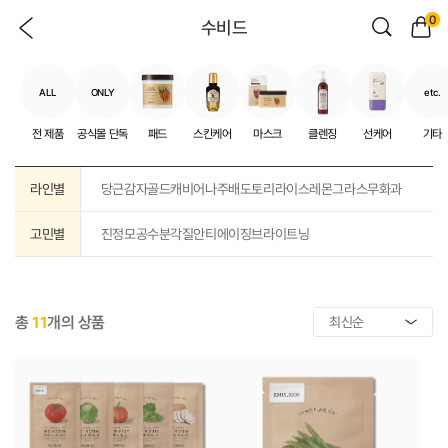
0
수비드
ALL
ONLY
etc.
전 제품
공식몰 단독
패드
스킨케어
마스크
클렌징
선케어
기타
라인별
당근
감자
골드캐비어
나주배
도토리
라이스
레몬그라스
무화과
고민별
진정
모공
수분
각질
안티에이징
브라이트닝
총
11
개의 상품