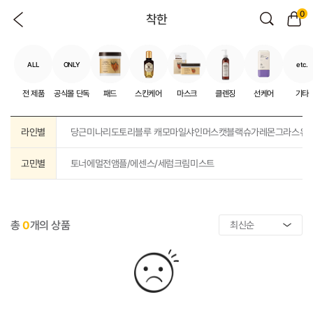
0
착한
ALL
ONLY
etc.
전 제품
공식몰 단독
패드
스킨케어
마스크
클렌징
선케어
기타
라인별
당근
미나리
도토리
블루 캐모마일
샤인머스캣
블랙슈가
레몬그라스
유
고민별
토너
에멀전
앰플/에센스/세럼
크림
미스트
총
0
개의 상품