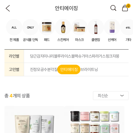
0
안티에이징
ALL
ONLY
etc.
전 제품
공식몰 단독
패드
스킨케어
마스크
클렌징
선케어
기타
라인별
당근
감자
미나리
블루
라이스
블랙슈가
아스파라거스
핑크자몽
고민별
진정
모공
수분
각질
안티에이징
브라이트닝
총
4
개의 상품