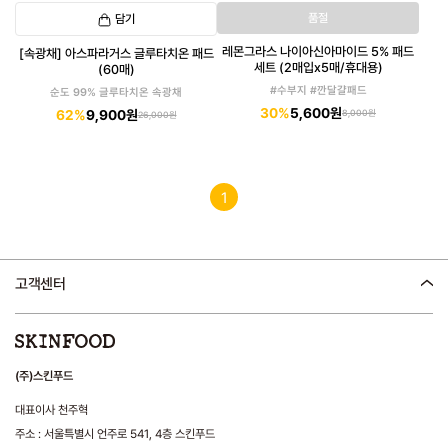
품절
담기
레몬그라스 나이아신아마이드 5% 패드
[속광채] 아스파라거스 글루타치온 패드
세트 (2매입x5매/휴대용)
(60매)
#수부지 #깐달걀패드
순도 99% 글루타치온 속광채
30%
5,600원
62%
9,900원
8,000원
26,000원
1
고객센터
(주)스킨푸드
대표이사 천주혁
주소 : 서울특별시 언주로 541, 4층 스킨푸드