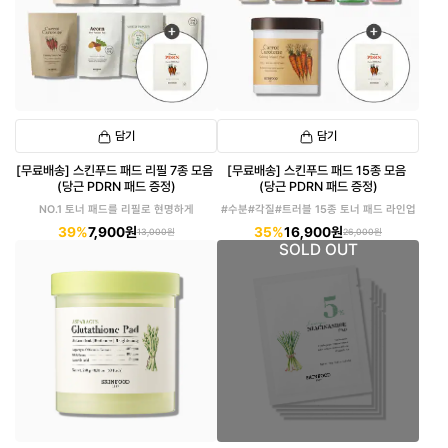
담기
담기
[무료배송] 스킨푸드 패드 리필 7종 모음
[무료배송] 스킨푸드 패드 15종 모음
(당근 PDRN 패드 증정)
(당근 PDRN 패드 증정)
NO.1 토너 패드를 리필로 현명하게
#수분#각질#트러블 15종 토너 패드 라인업
39%
7,900원
35%
16,900원
13,000원
26,000원
SOLD OUT