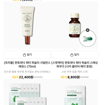
담기
담기
[트러블] 판토테닉 워터 파슬리 사일런스
[스팟케어] 판토테닉 워터 파슬리 스매싱
에센스 (70ml)
파우더 (시카 클리어 패치 증정)
유수분 밸붕 피부엔 피지잡는 #미나리에센스
고민 부위 집중 케어 스팟
30%
22,400원
45%
8,800원
32,000원
16,000원