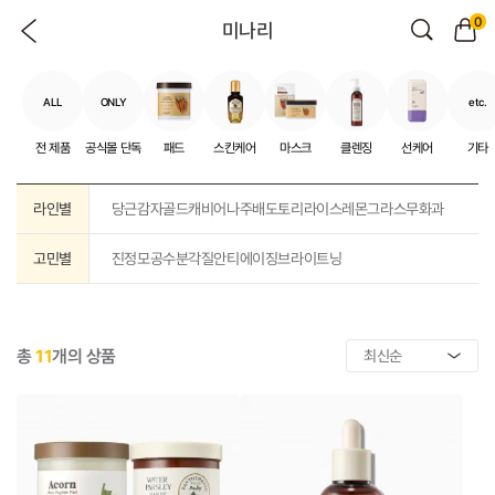
0
미나리
ALL
ONLY
etc.
전 제품
공식몰 단독
패드
스킨케어
마스크
클렌징
선케어
기타
라인별
당근
감자
골드캐비어
나주배
도토리
라이스
레몬그라스
무화과
고민별
진정
모공
수분
각질
안티에이징
브라이트닝
총
11
개의 상품