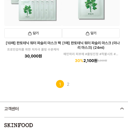
담기
담기
[10매] 판토테닉 워터 파슬리 마스크 팩
[1매] 판토테닉 워터 파슬리 마스크 (미나
리 마스크) (24ml)
프로민감러를 위한 저자극 쿨링 수분케어
예민하리 피부에 #쿨링진정 #착붙시트 #미
30,000원
나리마스크
30%
2,100원
3,000원
1
2
고객센터