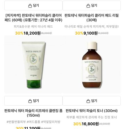
담기
담기
[피지쓱싹] 판토테닉 워터파슬리 클리어
판토테닉 워터파슬리 클리어 패드 리필
패드 (60매) (유통기한 : 27년 4월 이후)
(30매)
피지&유수분 케어 미나리 패드
미나리로 매일 순하게 피지쓱싹, 피부말끔!
30%
18,200원
30%
9,100원
26,000원
13,000원
담기
담기
판토테닉 워터 파슬리 리프레쉬 클렌징 폼
판토테닉 워터 파슬리 토너 (300ml)
(150ml)
피부를 깨끗하게 관리해 주는 진정 토너
#번들번들피부 #여드름폼 #약알칼리처방
30%
16,800원
24,000원
30%
11,200원
16,000원