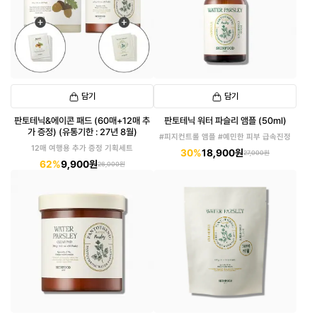
담기
담기
판토테닉&에이콘 패드 (60매+12매 추
판토테닉 워터 파슬리 앰플 (50ml)
가 증정) (유통기한 : 27년 8월)
#피지컨트롤 앰플 #예민한 피부 급속진정
12매 여행용 추가 증정 기획세트
30%
18,900원
27,000원
62%
9,900원
26,000원