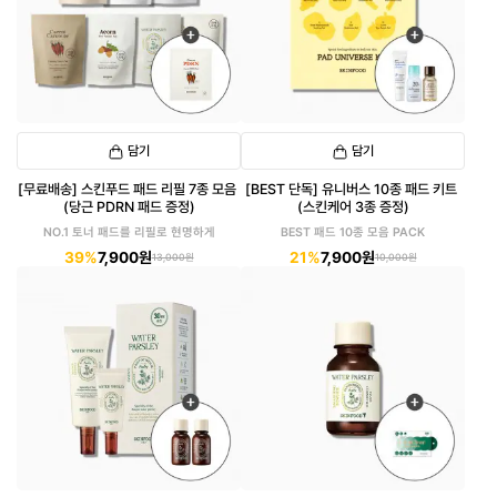
담기
담기
[무료배송] 스킨푸드 패드 리필 7종 모음
[BEST 단독] 유니버스 10종 패드 키트
(당근 PDRN 패드 증정)
(스킨케어 3종 증정)
NO.1 토너 패드를 리필로 현명하게
BEST 패드 10종 모음 PACK
39%
7,900원
21%
7,900원
13,000원
10,000원