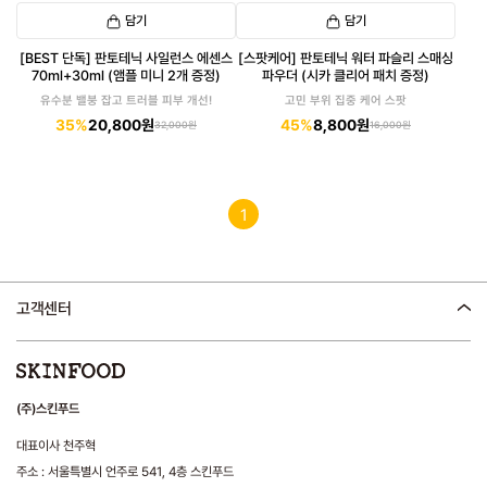
담기
담기
[BEST 단독] 판토테닉 사일런스 에센스
[스팟케어] 판토테닉 워터 파슬리 스매싱
70ml+30ml (앰플 미니 2개 증정)
파우더 (시카 클리어 패치 증정)
유수분 밸붕 잡고 트러블 피부 개선!
고민 부위 집중 케어 스팟
35%
20,800원
45%
8,800원
32,000원
16,000원
1
고객센터
(주)스킨푸드
대표이사 천주혁
주소 : 서울특별시 언주로 541, 4층 스킨푸드