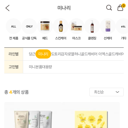
0
미나리
ALL
ONLY
etc.
전 제품
공식몰 단독
패드
스킨케어
마스크
클렌징
선케어
기타
라인별
당근
미나리
도토리
감자
로열허니
골드캐비어 이엑스
골드캐비어 
고민별
미니
본품
대용량
총
4
개의 상품