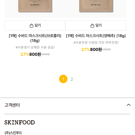
담기
담기
[1매] 수비드 마스크시트(브로콜리)
[1매] 수비드 마스크시트(양배추) (18g)
(18g)
#수분진정 수분담 지친 피부진정!
#수분생기 상쾌한 수분 공급!
27%
800원
1,100원
27%
800원
1,100원
1
2
고객센터
(주)스킨푸드