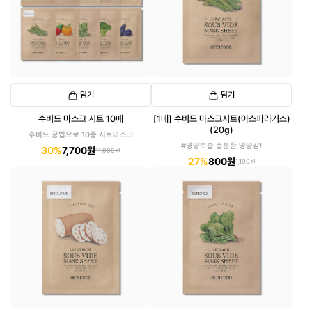
담기
담기
수비드 마스크 시트 10매
[1매] 수비드 마스크시트(아스파라거스)
(20g)
수비드 공법으로 10종 시트마스크
#영양보습 충분한 영양감!
30%
7,700원
11,000원
27%
800원
1,100원