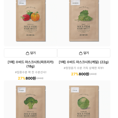
담기
담기
[1매] 수비드 마스크시트(파프리카)
[1매] 수비드 마스크시트(케일) (22g)
(18g)
#청정윤기 수분 가득 상쾌한 피부!
#집중수분 꽉 찬 수분선사!
27%
800원
1,100원
27%
800원
1,100원