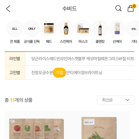
0
수비드
ALL
ONLY
etc.
전 제품
공식몰 단독
패드
스킨케어
마스크
클렌징
선케어
기타
라인별
당근
라이스
레드빈
샤인머스캣
블루 캐모마일
레몬그라스
바질 티트리
고민별
진정
모공
수분
각질
안티에이징
브라이트닝
총
11
개의 상품