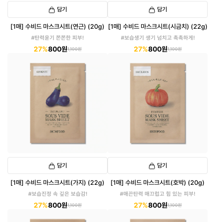
담기
담기
[1매] 수비드 마스크시트(연근) (20g)
[1매] 수비드 마스크시트(시금치) (22g)
#탄력윤기 쫀쫀한 피부!
#보습생기 생기 넘치고 촉촉하게!
27%
800원
27%
800원
1,100원
1,100원
담기
담기
[1매] 수비드 마스크시트(가지) (22g)
[1매] 수비드 마스크시트(호박) (20g)
#보습진정 속 깊은 보습감!
#매끈탄력 매끄럽고 힘 있는 피부!
27%
800원
27%
800원
1,100원
1,100원