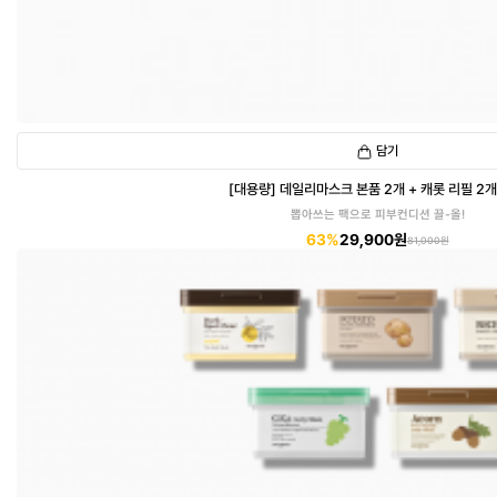
담기
[대용량] 데일리마스크 본품 2개 + 캐롯 리필 2개
뽑아쓰는 팩으로 피부컨디션 끌-올!
63%
29,900원
81,000원