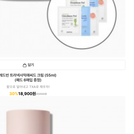
담기
레드빈 트라넥사믹애씨드 크림 (55ml)
(패드 6매입 증정)
팥으로 덜어내고 TXA로 채우자!
30%
18,900원
27,000원