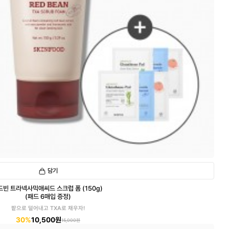
담기
드빈 트라넥사믹애씨드 스크럽 폼 (150g)
(패드 6매입 증정)
팥으로 덜어내고 TXA로 채우자!
30%
10,500원
15,000원