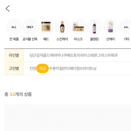
ALL
ONLY
etc.
전 제품
공식몰 단독
패드
스킨케어
마스크
클렌징
선케어
기타
라인별
당근
감자
골드캐비어
나주배
도토리
라이스
레몬그라스
무화과
고민별
진정
모공
수분
각질
안티에이징
브라이트닝
총
32
개의 상품