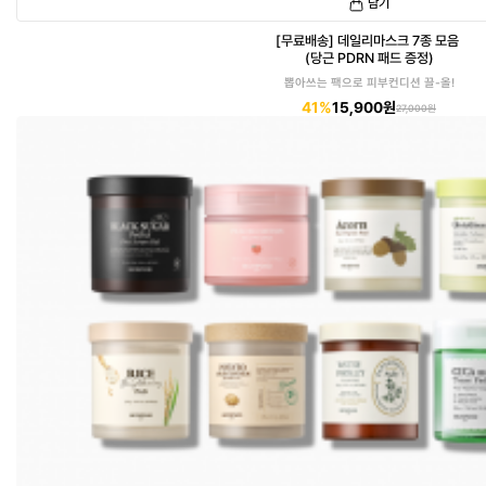
담기
[무료배송] 데일리마스크 7종 모음
(당근 PDRN 패드 증정)
뽑아쓰는 팩으로 피부컨디션 끌-올!
41%
15,900원
27,000원