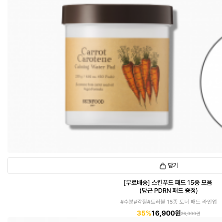
담기
[무료배송] 스킨푸드 패드 15종 모음
(당근 PDRN 패드 증정)
#수분#각질#트러블 15종 토너 패드 라인업
35%
16,900원
26,000원