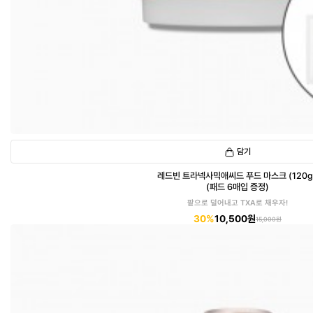
담기
레드빈 트라넥사믹애씨드 푸드 마스크 (120g
(패드 6매입 증정)
팥으로 덜어내고 TXA로 채우자!
30%
10,500원
15,000원