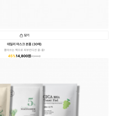
담기
데일리 마스크 본품 (30매)
뽑아쓰는 팩으로 피부컨디션 끌-올!
45%
14,800원
27,000원