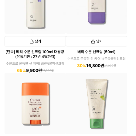
담기
담기
[단독] 베리 수분 선크림 100ml 대용량
베리 수분 선크림 (50ml)
(유통기한 : 27년 4월까지)
수분으로 쫀득한 선 케어! #쫀득물떡선크림
수분으로 쫀득한 선 케어! #쫀득물떡선크림
30%
16,800원
24,000원
65%
9,900원
28,000원