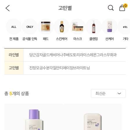
0
고민별
ALL
ONLY
etc.
전 제품
공식몰 단독
패드
스킨케어
마스크
클렌징
선케어
기타
라인별
당근
감자
골드캐비어
나주배
도토리
라이스
레몬그라스
무화과
고민별
진정
모공
수분
각질
안티에이징
브라이트닝
총
5
개의 상품