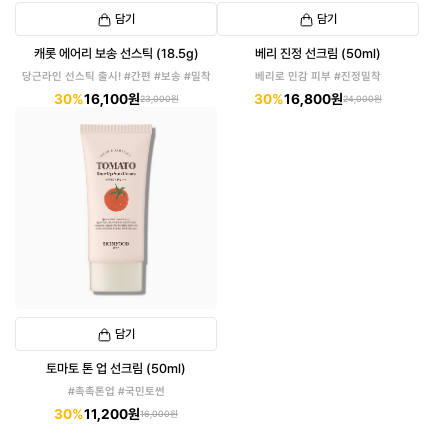
담기
담기
캐롯 에어리 보송 선스틱 (18.5g)
베리 진정 선크림 (50ml)
당근라인 선스틱 출시! #간편 #보송 #밀착
베리로 민감 피부 #진정밀착
30%
16,100원
30%
16,800원
23,000원
24,000원
담기
토마토 톤 업 선크림 (50ml)
#촉촉톤업 #국민토썬
30%
11,200원
16,000원