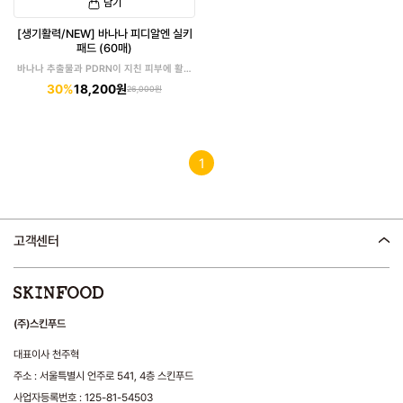
담기
[생기활력/NEW] 바나나 피디알엔 실키
패드 (60매)
바나나 추출물과 PDRN이 지친 피부에 활력
을!
30%
18,200원
26,000원
1
고객센터
(주)스킨푸드
대표이사 천주혁
주소 : 서울특별시 언주로 541, 4층 스킨푸드
사업자등록번호 : 125-81-54503