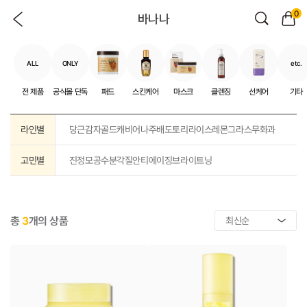
0
바나나
ALL
ONLY
etc.
전 제품
공식몰 단독
패드
스킨케어
마스크
클렌징
선케어
기타
라인별
당근
감자
골드캐비어
나주배
도토리
라이스
레몬그라스
무화과
고민별
진정
모공
수분
각질
안티에이징
브라이트닝
총
3
개의 상품