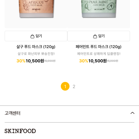
담기
담기
살구 푸드 마스크 (120g)
페어민트 푸드 마스크 (120g)
살구로 화난피부 뽀송진정!
페어민트로 상쾌하게 딥클렌징!
30%
10,500원
30%
10,500원
15,000원
15,000원
1
2
고객센터