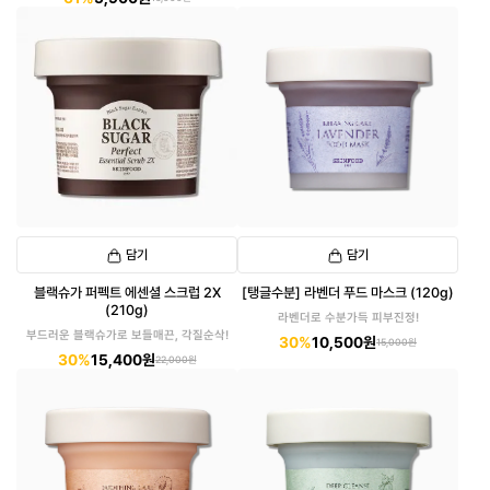
담기
담기
블랙슈가 퍼펙트 에센셜 스크럽 2X
[탱글수분] 라벤더 푸드 마스크 (120g)
(210g)
라벤더로 수분가득 피부진정!
부드러운 블랙슈가로 보들매끈, 각질순삭!
30%
10,500원
15,000원
30%
15,400원
22,000원