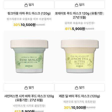
담기
담기
핑크자몽 아하 푸드 마스크 (120g)
포테이토 푸드 마스크 120g (유통기한 :
27년 5월)
핑크자몽으로 오돌토돌 피부 수분결케어
감자로 포슬포슬 수딩진정!
30%
10,500원
15,000원
61%
5,900원
15,000원
담기
담기
샤인머스캣 시카 바하 푸드 마스크 120g
레몬 딜 버터 푸드 마스크 (120g)
(유통기한 : 27년 6월)
레몬으로 생기가득 촉촉톤업!
샤인머스캣 시카로 쿨링진정!
30%
10,500원
15,000원
61%
5,900원
15,000원