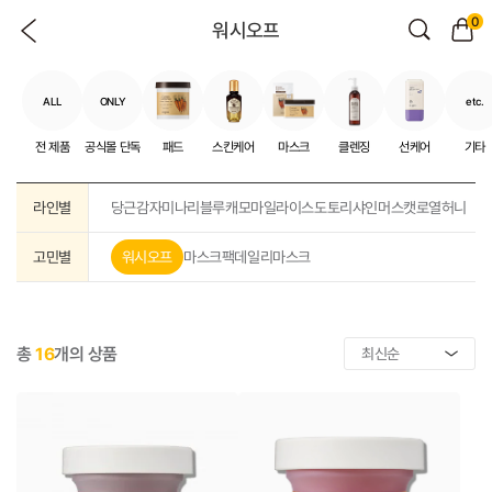
0
워시오프
ALL
ONLY
etc.
전 제품
공식몰 단독
패드
스킨케어
마스크
클렌징
선케어
기타
라인별
당근
감자
미나리
블루캐모마일
라이스
도토리
샤인머스캣
로열허니
고민별
워시오프
마스크팩
데일리마스크
총
16
개의 상품