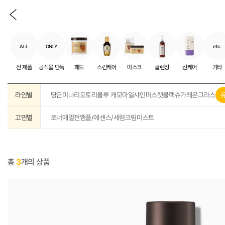
ALL
ONLY
etc.
전 제품
공식몰 단독
패드
스킨케어
마스크
클렌징
선케어
기타
라인별
당근
미나리
도토리
블루 캐모마일
샤인머스캣
블랙슈가
레몬그라스
고민별
토너
에멀전
앰플/에센스/세럼
크림
미스트
총
3
개의 상품