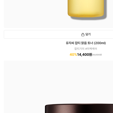
담기
유자씨 잡티 맑음 토너 (200ml)
잡티기미 #미백케어
40%
14,400원
24,000원