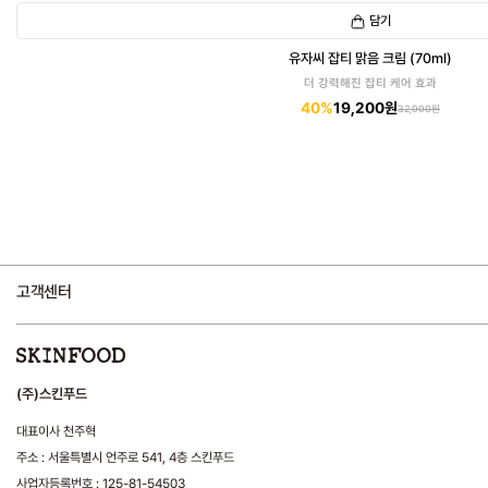
담기
유자씨 잡티 맑음 크림 (70ml)
더 강력해진 잡티 케어 효과
40%
19,200원
32,000원
고객센터
(주)스킨푸드
대표이사 천주혁
주소 : 서울특별시 언주로 541, 4층 스킨푸드
사업자등록번호 : 125-81-54503