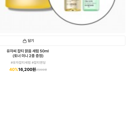
담기
유자씨 잡티 맑음 세럼 50ml
(토너 미니 2종 증정)
#유자잡티세럼 #잡티엔딩
40%
16,200원
27,000원