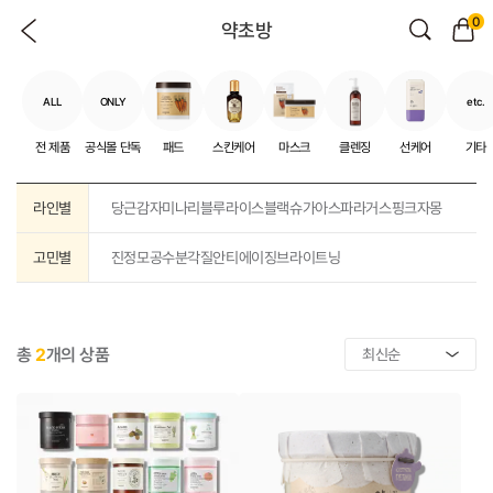
0
약초방
ALL
ONLY
etc.
전 제품
공식몰 단독
패드
스킨케어
마스크
클렌징
선케어
기타
라인별
당근
감자
미나리
블루
라이스
블랙슈가
아스파라거스
핑크자몽
고민별
진정
모공
수분
각질
안티에이징
브라이트닝
총
2
개의 상품