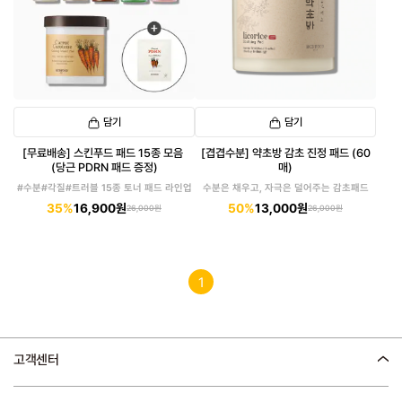
담기
담기
[무료배송] 스킨푸드 패드 15종 모음
[겹겹수분] 약초방 감초 진정 패드 (60
(당근 PDRN 패드 증정)
매)
#수분#각질#트러블 15종 토너 패드 라인업
수분은 채우고, 자극은 덜어주는 감초패드
35%
16,900원
50%
13,000원
26,000원
26,000원
1
고객센터