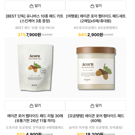
담기
담기
[BEST 단독] 유니버스 10종 패드 키트
[여행용] 에이콘 포어 펩타이드 패드세트
(스킨케어 3종 증정)
(2매입x5매/휴대용)
BEST 패드 10종 모음 PACK
#도토리모공패드 #모공탱탱패드
21%
7,900원
64%
2,900원
10,000원
8,000원
담기
담기
에이콘 포어 펩타이드 패드 리필 30매
[모공탱탱] 에이콘 포어 펩타이드 패드
(유통기한 26년 11월 까지)
(60매)
도토리로 모공탱탱, 탄력올림! #탱탱볼패드
늘어진 피부를 위한 모공탱탱, 탄력올림!
62%
4,900원
30%
18,200원
13,000원
26,000원