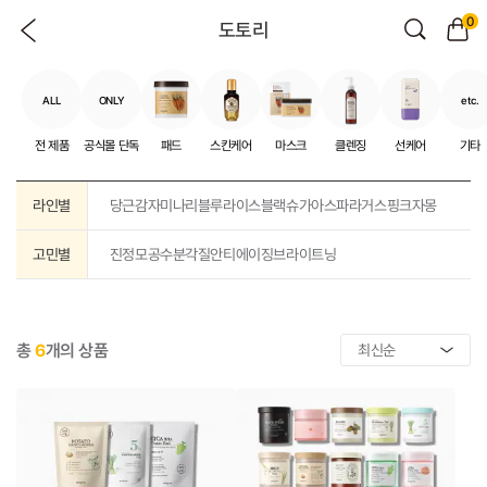
0
도토리
ALL
ONLY
etc.
전 제품
공식몰 단독
패드
스킨케어
마스크
클렌징
선케어
기타
라인별
당근
감자
미나리
블루
라이스
블랙슈가
아스파라거스
핑크자몽
고민별
진정
모공
수분
각질
안티에이징
브라이트닝
총
6
개의 상품