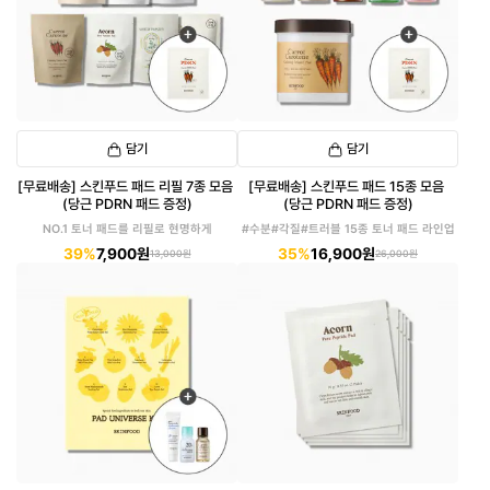
담기
담기
[무료배송] 스킨푸드 패드 리필 7종 모음
[무료배송] 스킨푸드 패드 15종 모음
(당근 PDRN 패드 증정)
(당근 PDRN 패드 증정)
NO.1 토너 패드를 리필로 현명하게
#수분#각질#트러블 15종 토너 패드 라인업
39%
7,900원
35%
16,900원
13,000원
26,000원