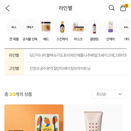
0
라인별
ALL
ONLY
etc.
전 제품
공식몰 단독
패드
스킨케어
마스크
클렌징
선케어
기타
라인별
당근
미나리
블랙슈가
도토리
파인애플
나주배
밀크쉐이크
에그화이트
고민별
진정
모공
수분
각질
안티에이징
브라이트닝
총
20
개의 상품