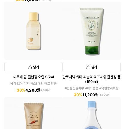
담기
담기
나주배 딥 클렌징 오일 55ml
판토테닉 워터 파슬리 리프레쉬 클렌징 폼
(150ml)
남김 없이 피지 해소! 매일 배로 말끔
#번들번들피부 #여드름폼 #약알칼리처방
30%
4,200원
6,000원
30%
11,200원
16,000원