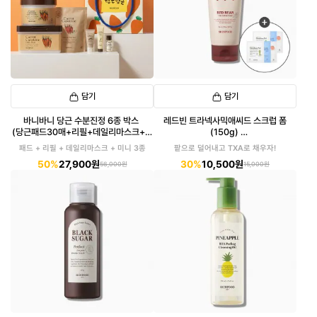
담기
담기
바니바니 당근 수분진정 6종 박스
레드빈 트라넥사믹애씨드 스크럽 폼
(당근패드30매+리필+데일리마스크+미
(150g)
니3종)
(패드 6매입 증정)
패드 + 리필 + 데일리마스크 + 미니 3종
팥으로 덜어내고 TXA로 채우자!
50%
27,900원
30%
10,500원
56,000원
15,000원