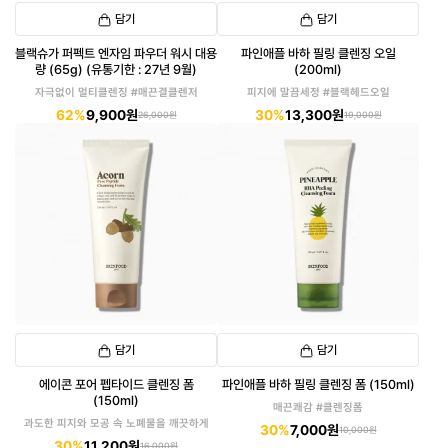
담기
담기
블랙슈가 퍼펙트 엔자임 파우더 워시 대용
파인애플 바하 필링 클렌징 오일
량 (65g) (유통기한 : 27년 9월)
(200ml)
자극없이 멀티클렌징 #매끈결클렌저
피지에 말끔세정 #블랙헤드오일
62%
9,900원
30%
13,300원
26,000원
19,000원
담기
담기
에이콘 포어 펩타이드 클렌징 폼
파인애플 바하 필링 클렌징 폼 (150ml)
(150ml)
매끈쾌감 #클렌징폼
과도한 피지와 모공 속 노폐물을 깨끗하게
30%
7,000원
10,000원
30%
11,200원
16,000원