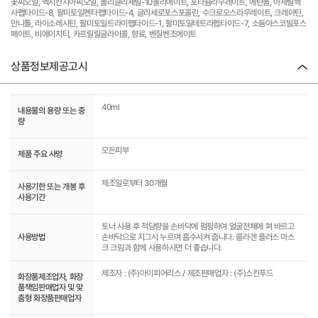
꽃씨오일, 멕시칸치아씨오일, 폴리글리세릴-10올리에이트, 포타슘라우레이트, 에탄올, 아세틸헥
사펩타이드-8, 팔미토일펜타펩타이드-4, 글리세로포스포콜린, 수크로오스라우레이트, 크레아틴,
만니톨, 라이소레시틴, 팔미토일트라이펩타이드-1, 팔미토일테트라펩타이드-7, 소듐아스코빌포스
페이트, 비에이치티, 카프릴릴글라이콜, 향료, 벤질벤조에이트
상품정보제공고시
40ml
내용물의 용량 또는 중
량
모든피부
제품 주요 사양
제조일로부터 30개월
사용기한 또는 개봉 후
사용기간
토너 사용 후 적당량을 손바닥에 펌핑하여 얼굴전체에 펴 바르고
사용방법
손바닥으로 지그시 누르며 흡수시켜 줍니다. 콜라겐 플러스 마스
크 크림과 함께 사용하시면 더 좋습니다.
제조자 : (주)아이피어리스 / 제조판매업자 : (주)스킨푸드
화장품제조업자, 화장
품책임판매업자 및 맞
춤형 화장품판매업자