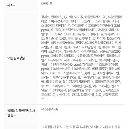
대한민국
제조국
정제수, 글리세린, 1,2-헥산다이올, 메틸글루세스-20, 부틸렌글라
이콜, 피이지-240/에이치디아이코폴리머비스-데실테트라데세
스-20에터, 다이메티콘, 하이드롤라이즈드콜라겐추출물(8,336
ppm), 카프릴릭/카프릭트라이글리세라이드, 다이펜타에리스리
틸헥사하이드록시스테아레이트/헥사스테아레이트/헥사로지네이
트, 폴리솔베이트60, 글리세릴스테아레이트, 피이지-100스테아
레이트, 피토스테릴/베헤닐/옥틸도데실라우로일글루타메이트, 카
프릴릴메티콘, 아크릴레이트/C10-30알킬아크릴레이트크로스폴
리머, 트로메타민, 에틸헥실글리세린, 아데노신, 금콜로이드(250
ppm), 다이소듐이디티에이, 소듐하이알루로네이트, 폴리글리세
모든 원료성분
릴-10라우레이트, 하이드로제네이티드레시틴, 세라마이드엔피,
카보머, 캐비아추출물(40 ppm), 하이드롤라이즈드콜라겐(40
ppm), 리놀레닉애씨드, 리놀레익애씨드, 베타-글루칸, 폴리솔베
이트20, 수크로오스팔미테이트, 잇꽃씨오일, 멕시칸치아씨오일,
폴리글리세릴-10올리에이트, 포타슘라우레이트, 에탄올, 아세틸
헥사펩타이드-8, 팔미토일펜타펩타이드-4, 글리세로포스포콜린,
수크로오스라우레이트, 크레아틴, 만니톨, 라이소레시틴, 팔미토
일트라이펩타이드-1, 팔미토일테트라펩타이드-7, 소듐아스코빌
포스페이트, 비에이치티, 카프릴릴글라이콜, 향료, 벤질벤조에이
트
유 (주름개선)
식품의약품안전처심사
필 문구
1) 화장품 사용 시 또는 사용 후 직사광선에 의하여 사용부위가 붉