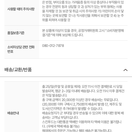
은 반점, 부어오름 또는 가려움증 등의 이상 증상이나 부작용이 있
는 경우 전문의 등과 상담할 것 2) 상처가 있는 부위 등에는 사용
사용할 때의 주의사항
을 자제할 것 3) 보관 및 취급 시의 주의사항 가) 어린이의 손이 닿
지 않는 곳에 보관할 것 나) 직사광선을 피해서 보관할 것 4) 눈 주
위를 피하여 사용할 것
본 상품에 이상이 있을 경우, 공정거래위원회 고시 “소비자분쟁해
품질보증기준
결기준”에 의해 보상해 드립니다.
080-012-7878
소비자상담 관련 전화
번호
배송/교환/반품
출고당일(주말 및 공휴일 제외) 오전 11시 이전 결제완료 시 당일
발송되며, 평균 2~3일 이내에 배송됩니다. 오전 11시 이후 결제건
은 익일 발송됩니다.
총 구매 금액이 20,000원 이상인 경우 배송비는 무료입니다.
(20,000원 이하 구매시 2,750원의 배송비 발생) 단, 제주도 및
도서산간지역은 추가비용이 발생할 수 있습니다.
배송안내
배송요청지가 군 부대일 경우 반송될 수 있으며 이에 대한 왕복 배
송비는 고객님 부담이십니다.
스킨푸드는 대한통운 택배만 이용하며 타 택배 이용은 불가합니
다. (우체국 택배 배송 불가능)
해외에서의 주문은 가능하나 해외 배송은 불가능합니다.