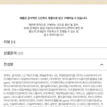
제품은 공식적인 스킨푸드 정품으로 믿고 구매하실 수 있습니다.
재판매 목적으로 구매하는 것으로 확인 될 경우,
ID에 관계없이 동일 주문자/수령자/주소/연락처 확인 후
별도의 안내없이 주문취소가 진행될 수 있는 점
참고 부탁드립니다
리뷰 (
)
0
상품문의
(20)
전성분
정제수, 글리세린, 1,2-헥산다이올, 메틸글루세스-20, 부틸렌글라이콜, 피이지-240/에이치디아
이코폴리머비스-데실테트라데세스-20에터, 다이메티콘, 하이드롤라이즈드콜라겐추출물(8,336
ppm), 카프릴릭/카프릭트라이글리세라이드, 다이펜타에리스리틸헥사하이드록시스테아레이트/
헥사스테아레이트/헥사로지네이트, 폴리솔베이트60, 글리세릴스테아레이트, 피이지-100스테아
레이트, 피토스테릴/베헤닐/옥틸도데실라우로일글루타메이트, 카프릴릴메티콘, 아크릴레이트/C1
0-30알킬아크릴레이트크로스폴리머, 트로메타민, 에틸헥실글리세린, 아데노신, 금콜로이드(250
ppm), 다이소듐이디티에이, 소듐하이알루로네이트, 폴리글리세릴-10라우레이트, 하이드로제네
이티드레시틴, 세라마이드엔피, 카보머, 캐비아추출물(40 ppm), 하이드롤라이즈드콜라겐(40 p
pm), 리놀레닉애씨드, 리놀레익애씨드, 베타-글루칸, 폴리솔베이트20, 수크로오스팔미테이트, 잇