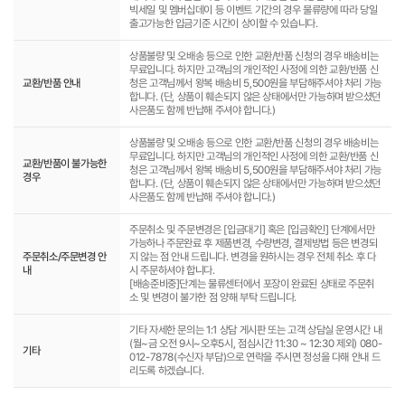
빅세일 및 멤버십데이 등 이벤트 기간의 경우 물류량에 따라 당일
출고가능한 입금기준 시간이 상이할 수 있습니다.
상품불량 및 오배송 등으로 인한 교환/반품 신청의 경우 배송비는
무료입니다. 하지만 고객님의 개인적인 사정에 의한 교환/반품 신
교환/반품 안내
청은 고객님께서 왕복 배송비 5,500원을 부담해주셔야 처리 가능
합니다. (단, 상품이 훼손되지 않은 상태에서만 가능하며 받으셨던
사은품도 함께 반납해 주셔야 합니다.)
상품불량 및 오배송 등으로 인한 교환/반품 신청의 경우 배송비는
무료입니다. 하지만 고객님의 개인적인 사정에 의한 교환/반품 신
교환/반품이 불가능한
청은 고객님께서 왕복 배송비 5,500원을 부담해주셔야 처리 가능
경우
합니다. (단, 상품이 훼손되지 않은 상태에서만 가능하며 받으셨던
사은품도 함께 반납해 주셔야 합니다.)
주문취소 및 주문변경은 [입금대기] 혹은 [입금확인] 단계에서만
가능하나 주문완료 후 제품변경, 수량변경, 결제방법 등은 변경되
주문취소/주문변경 안
지 않는 점 안내 드립니다. 변경을 원하시는 경우 전체 취소 후 다
내
시 주문하셔야 합니다.
[배송준비중]단계는 물류센터에서 포장이 완료된 상태로 주문취
소 및 변경이 불가한 점 양해 부탁 드립니다.
기타 자세한 문의는 1:1 상담 게시판 또는 고객 상담실 운영시간 내
(월~금 오전 9시~오후5시, 점심시간 11:30 ~ 12:30 제외) 080-
기타
012-7878(수신자 부담)으로 연락을 주시면 정성을 다해 안내 드
리도록 하겠습니다.